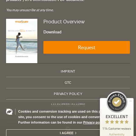
You may unsuscribe at any time.
Product Overview
Download
Request
Customer reviews and experiences for
VITA LIFE Europe
IMPRINT
EXCELLENT
100%
GTC
Recommended on
ProvenExpert.com
4.79 / 5.00
PRIVACY POLICY
114
MAGNETFELDMATTE
Cookies and conversion tracking are used on this page. By using this
Reviews on ProvenExpert.com
EXCELLENT
ACCESSORY WEBSHOP
site, you consent to the use of cookies and conversion tracking.
Further information can be found in our
Privacy policy
ProvenExpert.com
View profile on
114 Customer reviews
I AGREE
Authenticity
7/21/2026