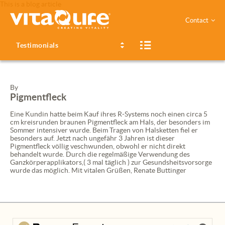
This is a blog article
Contact
Testimonials
By
Pigmentfleck
Eine Kundin hatte beim Kauf ihres R-Systems noch einen circa 5
cm kreisrunden braunen Pigmentfleck am Hals, der besonders im
Sommer intensiver wurde. Beim Tragen von Halsketten fiel er
besonders auf. Jetzt nach ungefähr 3 Jahren ist dieser
Pigmentfleck völlig veschwunden, obwohl er nicht direkt
behandelt wurde. Durch die regelmäßige Verwendung des
Ganzkörperapplikators,( 3 mal täglich ) zur Gesundsheitsvorsorge
wurde das möglich. Mit vitalen Grüßen, Renate Buttinger