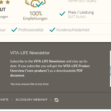
SEHR GUT (4,80)
GUT
100%
Preis / Leistung
GUT (4,44)
ungen
Empfehlungen
eue
Professionalität
Kundenzufriedenheit
VITA-LIFE Newsletter
Subscribe to the
VITA-LIFE Newsletter
and stay up-to-
date. If you subscribe you will get the
VITA-LIFE Product
Overview ("core-products")
as a downloadable
PDF
document.
You may unsuscribe at any time.
MATTE
ACCESSORY WEBSHOP