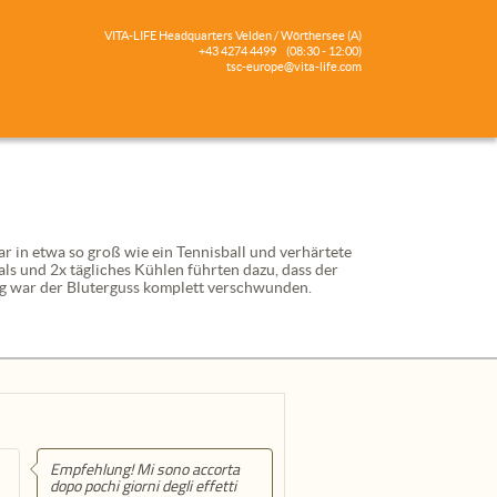
VITA-LIFE Headquarters Velden / Wörthersee (A)
+43 4274 4499
(08:30 - 12:00)
tsc-europe@vita-life.com
r in etwa so groß wie ein Tennisball und verhärtete
ls und 2x tägliches Kühlen führten dazu, dass der
g war der Bluterguss komplett verschwunden.
Empfehlung! Mi sono accorta
dopo pochi giorni degli effetti