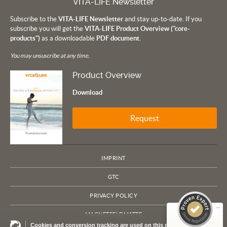
VITA-LIFE Newsletter
Subscribe to the
VITA-LIFE Newsletter
and stay up-to-date. If you
subscribe you will get the
VITA-LIFE Product Overview ("core-
products")
as a downloadable
PDF document.
You may unsuscribe at any time.
Product Overview
Download
Request
Customer reviews and experiences for
VITA LIFE Europe
IMPRINT
EXCELLENT
100%
GTC
Recommended on
ProvenExpert.com
4.79 / 5.00
PRIVACY POLICY
114
MAGNETFELDMATTE
Cookies and conversion tracking are used on this page. By using this