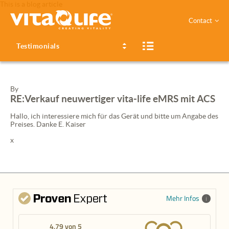
This is a blog article
Contact
Testimonials
By
RE:Verkauf neuwertiger vita-life eMRS mit
ACS
Hallo, ich interessiere mich für das Gerät und bitte um Angabe des
Preises. Danke E. Kaiser
x
Mehr Infos
4,79 von 5